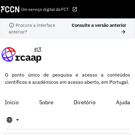
Ir para o conteúdo
open_in_new
Um serviço digital da FCT
info
Procura a interface
Consulte a versão anterior
arrow_forward
anterior?
VuFind
O ponto único de pesquisa e acesso a conteúdos
científicos e académicos em acesso aberto, em Portugal.
Início
Sobre
Diretório
Ajuda
language
arrow_drop_down